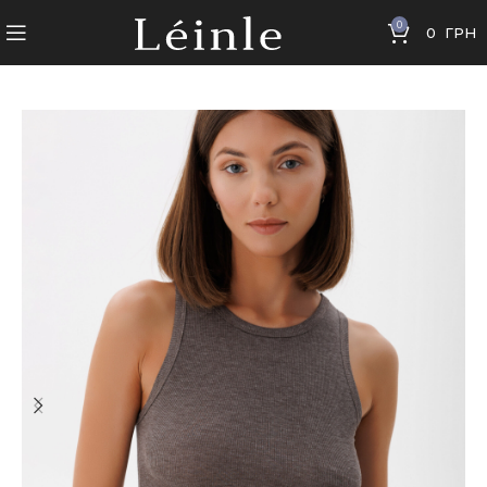
0
0
ГРН