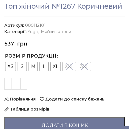
Топ жіночий №1267 Коричневий
Артикул:
000112101
Категорії:
Yoga
,
Майки та топи
537
грн
РОЗМІР ПРОДУКЦІЇ
XS
S
M
L
XL
XXL
3XL
Порівняння
Додати до списку бажань
Таблиця розмірів
ДОДАТИ В КОШИК