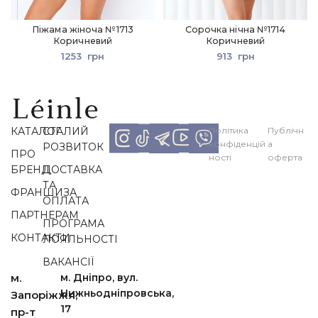
Піжама жіноча №1713
Сорочка нічна №1714
Коричневий
Коричневий
1253
грн
913
грн
КАТАЛОГ
СТАЛИЙ
Політика
Публічн
конфіденцій
а
РОЗВИТОК
ПРО
ності
оферта
БРЕНД
ДОСТАВКА
ТА
ФРАНШИЗА
ОПЛАТА
ПАРТНЕРАМ
ПРОГРАМА
КОНТАКТИ
ЛОЯЛЬНОСТІ
ВАКАНСІЇ
м.
м. Дніпро, вул.
Нижньодніпровська,
Запоріжжя,
17
пр-т