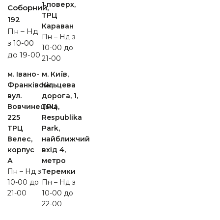
1 поверх,
Cоборний,
ТРЦ
192
Караван
Пн – Нд
Пн – Нд з
з 10-00
10-00 до
до 19-00
21-00
м. Івано-
м. Київ,
Франківськ,
Кільцева
вул.
дорога, 1,
Вовчинецька,
ТРЦ
225
Respublika
ТРЦ
Park,
Велес,
найближчий
корпус
вхід 4,
А
метро
Пн – Нд з
Теремки
10-00 до
Пн – Нд з
21-00
10-00 до
22-00