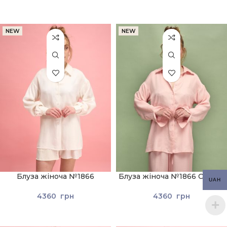
NEW
NEW
Блуза жіноча №1866
Блуза жіноча №1866 Світло-
UAH
Молочний
рожевий
4360
грн
4360
грн