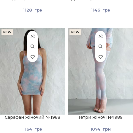
Блакитний
Блакитний
1128
грн
1146
грн
NEW
NEW
Сарафан жіночий №1988
Гетри жіночі №1989
Блакитний
Блакитний
1164
грн
1074
грн