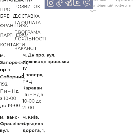
конфіденційн
оферта
РОЗВИТОК
ПРО
ості
БРЕНД
ДОСТАВКА
ТА ОПЛАТА
ФРАНШИЗА
ПРОГРАМА
ПАРТНЕРАМ
ЛОЯЛЬНОСТІ
КОНТАКТИ
ВАКАНСІЇ
м.
м. Дніпро, вул.
Нижньодніпровська,
Запоріжжя,
17
пр-т
1 поверх,
Cоборний,
ТРЦ
192
Караван
Пн – Нд
Пн – Нд з
з 10-00
10-00 до
до 19-00
21-00
м. Івано-
м. Київ,
Франківськ,
Кільцева
вул.
дорога, 1,