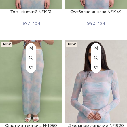
Топ жіночий №1951
Футболка жіноча №1949
Блакитний
Блакитний
677
грн
942
грн
NEW
NEW
Спідниця жіноча №1950
Джемпер жіночий №1920