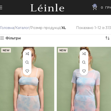
0
0
ГР
Головна
Каталог
Розмір продукції
XL
Показано 1–12 із 313
Фільтри
NEW
NEW