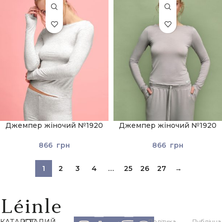
Джемпер жіночий №1920
Джемпер жіночий №1920
Світло-сірий
Сірий
866
грн
866
грн
1
2
3
4
…
25
26
27
→
КАТАЛОГ
СТАЛИЙ
Політика
Публічна