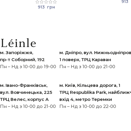
913
913
грн
м. Запоріжжя,
м. Дніпро, вул. Нижньодніпров
пр-т Cоборний, 192
1 поверх, ТРЦ Караван
Пн – Нд з 10-00 до 19-00
Пн – Нд з 10-00 до 21-00
м. Івано-Франківськ,
м. Київ, Кільцева дорога, 1
вул. Вовчинецька, 225
ТРЦ Respublika Park, найбли
ТРЦ Велес, корпус А
вхід 4, метро Теремки
Пн – Нд з 10-00 до 21-00
Пн – Нд з 10-00 до 22-00