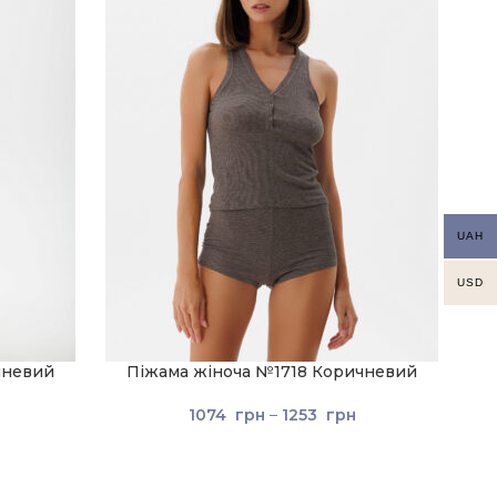
UAH
USD
чневий
Піжама жіноча №1718 Коричневий
1074
грн
–
1253
грн