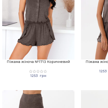
Піжама жіноча №1713 Коричневий
Піжама жін
1253
1253
грн