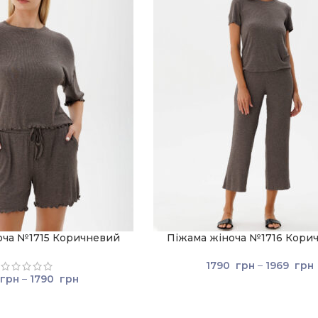
оча №1715 Коричневий
Піжама жіноча №1716 Кори
1790
грн
–
1969
грн
грн
–
1790
грн