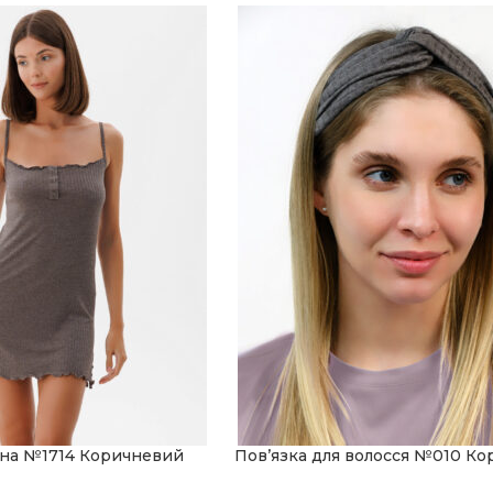
чна №1714 Коричневий
Пов’язка для волосся №010 К