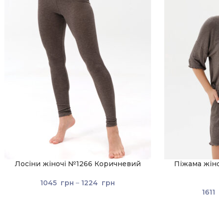
Лосіни жіночі №1266 Коричневий
Піжама жін
1045
грн
–
1224
грн
1611