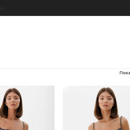
UK
Пок