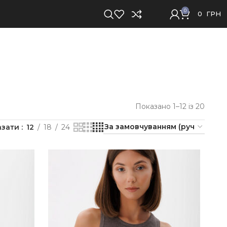
0
0
ГРН
Показано 1–12 із 20
азати
12
18
24