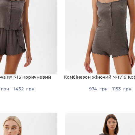
оча №1713 Коричневий
Комбінезон жіночий №1719 К
грн
–
1432
грн
974
грн
–
1153
грн