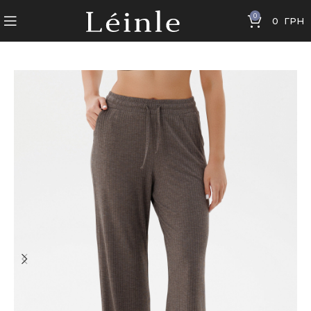
0
0
ГРН