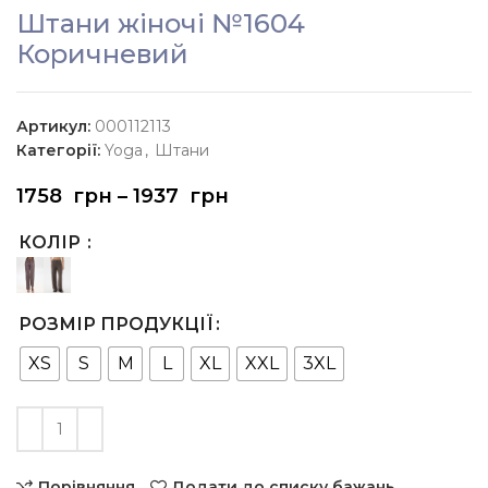
Штани жіночі №1604
Коричневий
Артикул:
000112113
Категорії:
Yoga
,
Штани
1758
грн
–
1937
грн
КОЛІР
РОЗМІР ПРОДУКЦІЇ
XS
S
M
L
XL
XXL
3XL
Порівняння
Додати до списку бажань