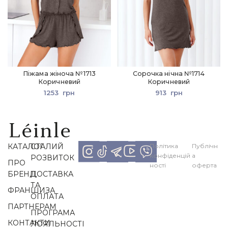
Піжама жіноча №1713
Сорочка нічна №1714
Коричневий
Коричневий
1253
грн
913
грн
КАТАЛОГ
СТАЛИЙ
Політика
Публічн
конфіденцій
а
РОЗВИТОК
ПРО
ності
оферта
БРЕНД
ДОСТАВКА
ТА
ФРАНШИЗА
ОПЛАТА
ПАРТНЕРАМ
ПРОГРАМА
КОНТАКТИ
ЛОЯЛЬНОСТІ