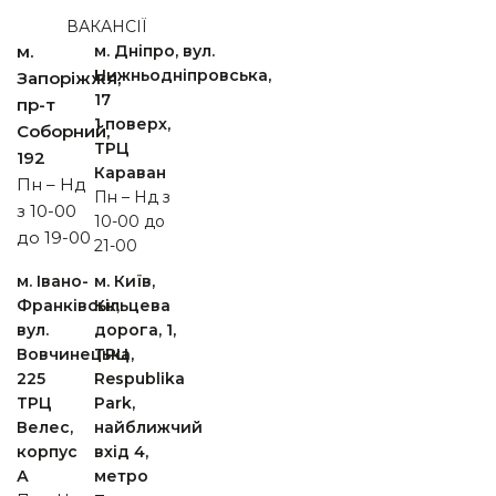
ВАКАНСІЇ
м.
м. Дніпро, вул.
Нижньодніпровська,
Запоріжжя,
17
пр-т
1 поверх,
Cоборний,
ТРЦ
192
Караван
Пн – Нд
Пн – Нд з
з 10-00
10-00 до
до 19-00
21-00
м. Івано-
м. Київ,
Франківськ,
Кільцева
вул.
дорога, 1,
Вовчинецька,
ТРЦ
225
Respublika
ТРЦ
Park,
Велес,
найближчий
корпус
вхід 4,
А
метро