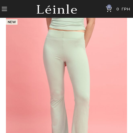
0
0
ГРН
NEW