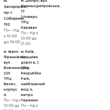
м.
м. Дніпро, вул.
Нижньодніпровська,
Запоріжжя,
17
пр-т
1 поверх,
Cоборний,
ТРЦ
192
Караван
Пн – Нд
Пн – Нд з
з 10-00
10-00 до
до 19-00
21-00
м. Івано-
м. Київ,
Франківськ,
Кільцева
вул.
дорога, 1,
Вовчинецька,
ТРЦ
225
Respublika
ТРЦ
Park,
Велес,
найближчий
корпус
вхід 4,
А
метро
Пн – Нд з
Теремки
10-00 до
Пн – Нд з