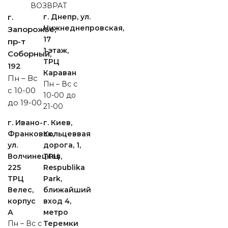
ВОЗВРАТ
г.
г. Днепр, ул.
Нижнеднепровская,
Запорожье,
17
пр-т
1 этаж,
Cоборный,
ТРЦ
192
Караван
Пн – Вс
Пн – Вс с
с 10-00
10-00 до
до 19-00
21-00
г. Ивано-
г. Киев,
Франковск,
Кольцеввая
ул.
дорога, 1,
Волчинецкая,
ТРЦ
225
Respublika
ТРЦ
Park,
Велес,
ближайший
корпус
вход 4,
А
метро
Пн – Вс с
Теремки