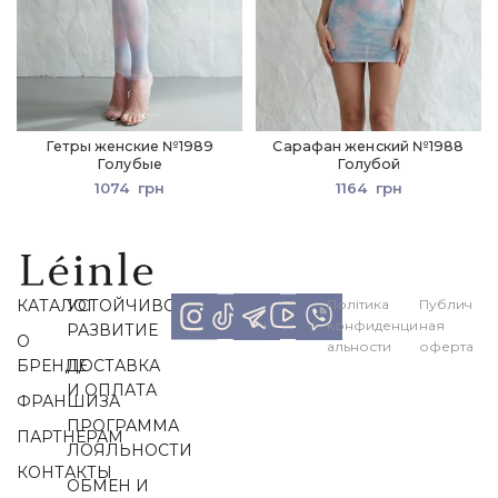
Гетры женские №1989
Сарафан женский №1988
Голубые
Голубой
1074
грн
1164
грн
КАТАЛОГ
УСТОЙЧИВОЕ
Політика
Публич
конфиденци
ная
РАЗВИТИЕ
О
альности
оферта
БРЕНДЕ
ДОСТАВКА
И ОПЛАТА
ФРАНШИЗА
ПРОГРАММА
ПАРТНЕРАМ
ЛОЯЛЬНОСТИ
КОНТАКТЫ
ОБМЕН И