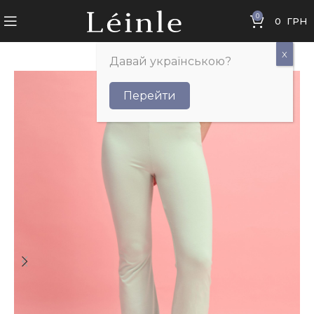
0
0
ГРН
Давай українською?
Перейти