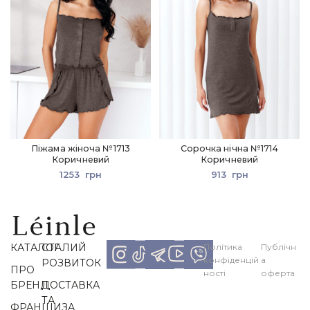
Піжама жіноча №1713
Сорочка нічна №1714
Коричневий
Коричневий
1253
грн
913
грн
КАТАЛОГ
СТАЛИЙ
Політика
Публічн
конфіденцій
а
РОЗВИТОК
ПРО
ності
оферта
БРЕНД
ДОСТАВКА
ТА
ФРАНШИЗА