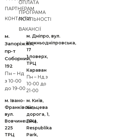
ОПЛАТА
ПАРТНЕРАМ
ПРОГРАМА
КОНТАКТИ
ЛОЯЛЬНОСТІ
ВАКАНСІЇ
м.
м. Дніпро, вул.
Нижньодніпровська,
Запоріжжя,
17
пр-т
1 поверх,
Cоборний,
ТРЦ
192
Караван
Пн – Нд
Пн – Нд з
з 10-00
10-00 до
до 19-00
21-00
м. Івано-
м. Київ,
Франківськ,
Кільцева
вул.
дорога, 1,
Вовчинецька,
ТРЦ
225
Respublika
ТРЦ
Park,