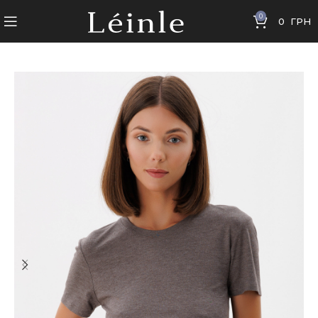
0
0
ГРН