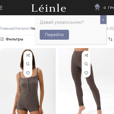
0
0
ГР
Давай українською?
Главная
Каталог
Yoga
Отображение 1–12 из 20
Перейти
Фильтры