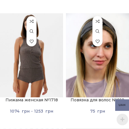
Пижама женская №1718
Повязка для волос №010
UAH
1074
грн
–
1253
грн
75
грн