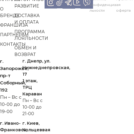
конфиденциа
ая
РАЗВИТИЕ
О
льности
оферта
БРЕНДЕ
ДОСТАВКА
И ОПЛАТА
ФРАНШИЗА
ПРОГРАММА
ПАРТНЕРАМ
ЛОЯЛЬНОСТИ
КОНТАКТЫ
ОБМЕН И
ВОЗВРАТ
г.
г. Днепр, ул.
Нижнеднепровская,
Запорожье,
17
пр-т
1 этаж,
Cоборный,
ТРЦ
192
Караван
Пн – Вс с
Пн – Вс с
10-00 до
10-00 до
19-00
21-00
г. Ивано-
г. Киев,
Франковск,
Кольцеввая