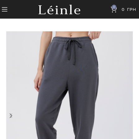
0
0
ГРН