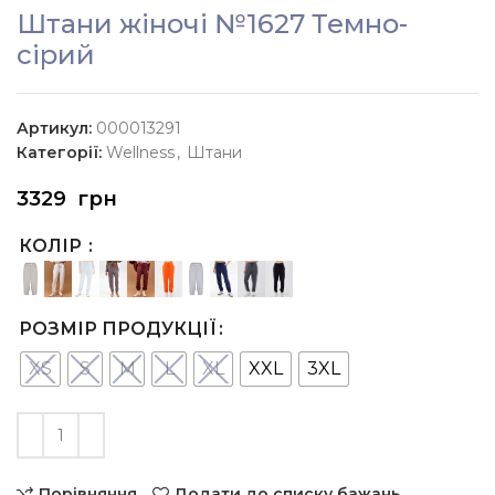
Штани жіночі №1627 Темно-
сірий
Артикул:
000013291
Категорії:
Wellness
,
Штани
3329
грн
КОЛІР
РОЗМІР ПРОДУКЦІЇ
XS
S
M
L
XL
XXL
3XL
Порівняння
Додати до списку бажань