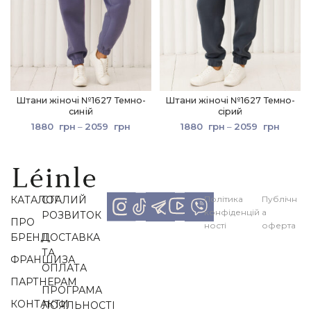
Штани жіночі №1627 Темно-
Штани жіночі №1627 Темно-
синій
сірий
1880
грн
–
2059
грн
1880
грн
–
2059
грн
КАТАЛОГ
СТАЛИЙ
Політика
Публічн
конфіденцій
а
РОЗВИТОК
ПРО
ності
оферта
БРЕНД
ДОСТАВКА
ТА
ФРАНШИЗА
ОПЛАТА
ПАРТНЕРАМ
ПРОГРАМА
КОНТАКТИ
ЛОЯЛЬНОСТІ