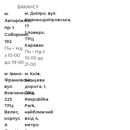
ВАКАНСІЇ
м.
м. Дніпро, вул.
Нижньодніпровська,
Запоріжжя,
17
пр-т
1 поверх,
Cоборний,
ТРЦ
192
Караван
Пн – Нд
Пн – Нд з
з 10-00
10-00 до
до 19-00
21-00
м. Івано-
м. Київ,
Франківськ,
Кільцева
вул.
дорога, 1,
Вовчинецька,
ТРЦ
225
Respublika
ТРЦ
Park,
Велес,
найближчий
корпус
вхід 4,
А
метро