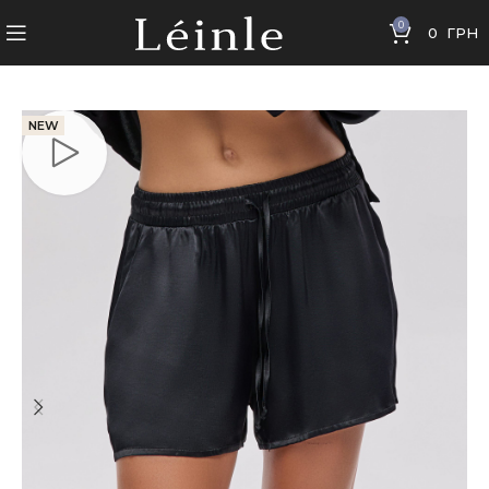
0
0
ГРН
NEW