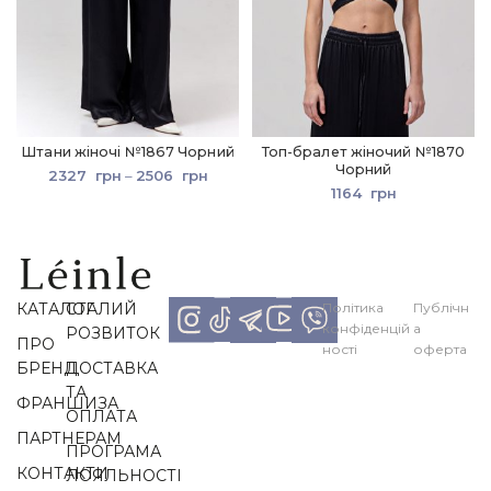
Штани жіночі №1867 Чорний
Топ-бралет жіночий №1870
Чорний
2327
грн
–
2506
грн
1164
грн
КАТАЛОГ
СТАЛИЙ
Політика
Публічн
конфіденцій
а
РОЗВИТОК
ПРО
ності
оферта
БРЕНД
ДОСТАВКА
ТА
ФРАНШИЗА
ОПЛАТА
ПАРТНЕРАМ
ПРОГРАМА
КОНТАКТИ
ЛОЯЛЬНОСТІ