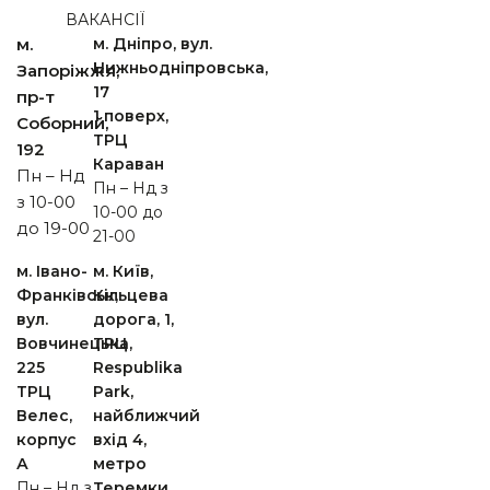
ВАКАНСІЇ
м.
м. Дніпро, вул.
Нижньодніпровська,
Запоріжжя,
17
пр-т
1 поверх,
Cоборний,
ТРЦ
192
Караван
Пн – Нд
Пн – Нд з
з 10-00
10-00 до
до 19-00
21-00
м. Івано-
м. Київ,
Франківськ,
Кільцева
вул.
дорога, 1,
Вовчинецька,
ТРЦ
225
Respublika
ТРЦ
Park,
Велес,
найближчий
корпус
вхід 4,
А
метро
Пн – Нд з
Теремки