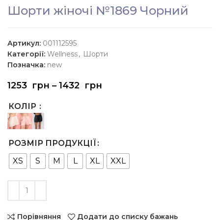
Шорти жіночі №1869 Чорний
Артикул:
001112595
Категорії:
Wellness
,
Шорти
Позначка:
new
1253
грн
–
1432
грн
КОЛІР
РОЗМІР ПРОДУКЦІЇ
XS
S
M
L
XL
XXL
Порівняння
Додати до списку бажань