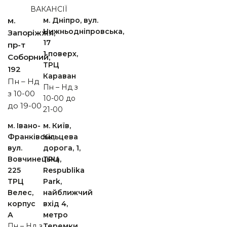
ВАКАНСІЇ
м.
м. Дніпро, вул.
Нижньодніпровська,
Запоріжжя,
17
пр-т
1 поверх,
Cоборний,
ТРЦ
192
Караван
Пн – Нд
Пн – Нд з
з 10-00
10-00 до
до 19-00
21-00
м. Івано-
м. Київ,
Франківськ,
Кільцева
вул.
дорога, 1,
Вовчинецька,
ТРЦ
225
Respublika
ТРЦ
Park,
Велес,
найближчий
корпус
вхід 4,
А
метро
Пн – Нд з
Теремки