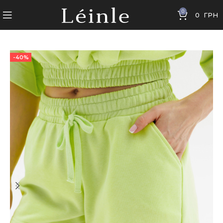
0
0
ГРН
-40%