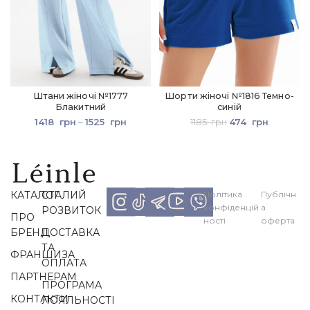
Штани жіночі №1777
Шорти жіночі №1816 Темно-
Блакитний
синій
1418
грн
–
1525
грн
1185
грн
474
грн
КАТАЛОГ
СТАЛИЙ
Політика
Публічн
конфіденцій
а
РОЗВИТОК
ПРО
ності
оферта
БРЕНД
ДОСТАВКА
ТА
ФРАНШИЗА
ОПЛАТА
ПАРТНЕРАМ
ПРОГРАМА
КОНТАКТИ
ЛОЯЛЬНОСТІ