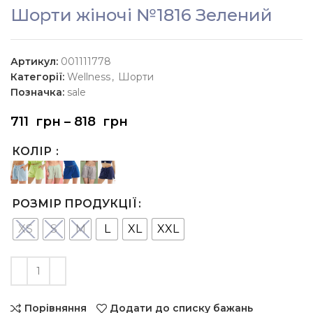
Шорти жіночі №1816 Зелений
Артикул:
001111778
Категорії:
Wellness
,
Шорти
Позначка:
sale
711
грн
–
818
грн
КОЛІР
РОЗМІР ПРОДУКЦІЇ
XS
S
M
L
XL
XXL
Порівняння
Додати до списку бажань