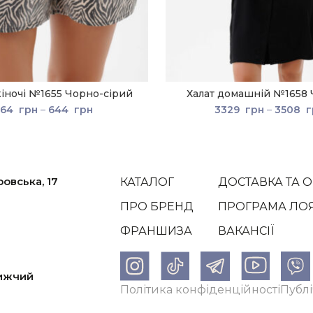
іночі №1655 Чорно-сірий
Халат домашній №1658
564
грн
–
644
грн
3329
грн
–
3508
г
ровська, 17
КАТАЛОГ
ДОСТАВКА ТА 
ПРО БРЕНД
ПРОГРАМА ЛО
ФРАНШИЗА
ВАКАНСІЇ
лижчий
Політика конфіденційності
Публі