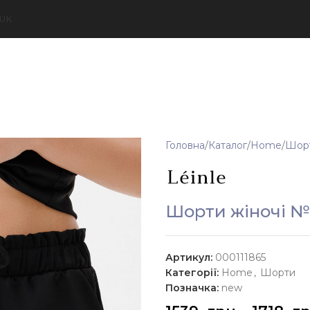
UK
Головна
Каталог
Home
Шор
Шорти жіночі №
Артикул:
000111865
Категорії:
Home
,
Шорти
Позначка:
new