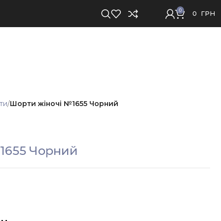
0
0
ГРН
ти
Шорти жіночі №1655 Чорний
1655 Чорний