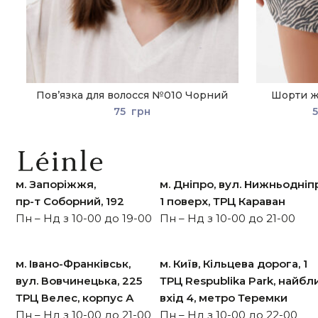
Пов’язка для волосся №010 Чорний
Шорти ж
75
грн
м. Запоріжжя,
м. Дніпро, вул. Нижньодніп
пр-т Cоборний, 192
1 поверх, ТРЦ Караван
Пн – Нд з 10-00 до 19-00
Пн – Нд з 10-00 до 21-00
м. Івано-Франківськ,
м. Київ, Кільцева дорога, 1
вул. Вовчинецька, 225
ТРЦ Respublika Park, найб
ТРЦ Велес, корпус А
вхід 4, метро Теремки
Пн – Нд з 10-00 до 21-00
Пн – Нд з 10-00 до 22-00