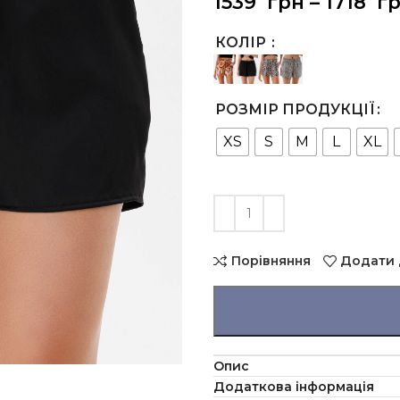
1539
грн
–
1718
гр
КОЛІР
РОЗМІР ПРОДУКЦІЇ
XS
S
M
L
XL
Порівняння
Додати 
Опис
Додаткова інформація