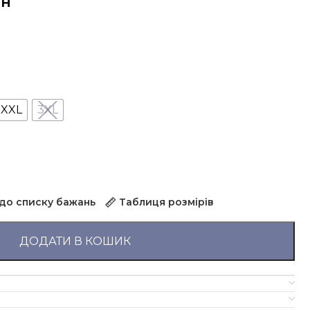
н
XXL
3XL
до списку бажань
Таблиця розмірів
ДОДАТИ В КОШИК