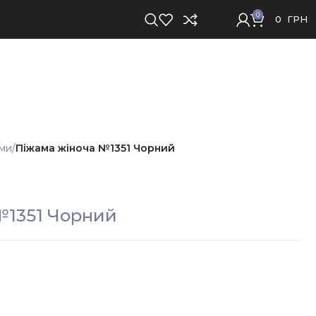
0
0
ГРН
ми
Піжама жіноча №1351 Чорний
№1351 Чорний