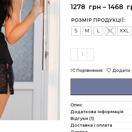
1278
грн
–
1468
г
РОЗМІР ПРОДУКЦІЇ
S
M
L
XL
XXL
Порівняння
Додати 
Опис
Додаткова інформація
Відгуки (1)
Доставка і оплата