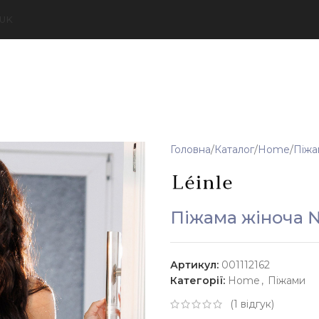
UK
Головна
Каталог
Home
Піжа
Піжама жіноча 
Артикул:
001112162
Категорії:
Home
,
Піжами
(
1
відгук)