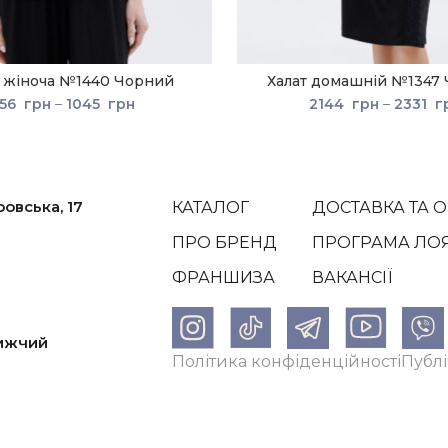
 жіноча №1440 Чорний
Халат домашній №1347
56
грн
–
1045
грн
2144
грн
–
2331
г
ровська, 17
КАТАЛОГ
ДОСТАВКА ТА 
ПРО БРЕНД
ПРОГРАМА ЛО
ФРАНШИЗА
ВАКАНСІЇ
лижчий
Політика конфіденційності
Публі