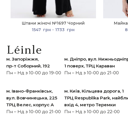
Штани жіночі №1697 Чорний
Майка
1547
грн
–
1733
грн
8
м. Запоріжжя,
м. Дніпро, вул. Нижньодніп
пр-т Cоборний, 192
1 поверх, ТРЦ Караван
Пн – Нд з 10-00 до 19-00
Пн – Нд з 10-00 до 21-00
м. Івано-Франківськ,
м. Київ, Кільцева дорога, 1
вул. Вовчинецька, 225
ТРЦ Respublika Park, найб
ТРЦ Велес, корпус А
вхід 4, метро Теремки
Пн – Нд з 10-00 до 21-00
Пн – Нд з 10-00 до 22-00