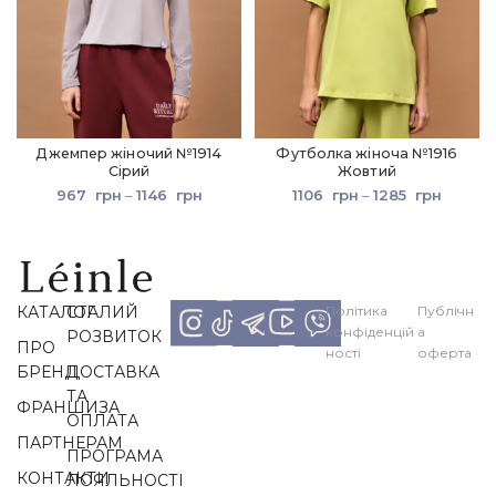
Джемпер жіночий №1914
Футболка жіноча №1916
Сірий
Жовтий
967
грн
–
1146
грн
1106
грн
–
1285
грн
КАТАЛОГ
СТАЛИЙ
Політика
Публічн
конфіденцій
а
РОЗВИТОК
ПРО
ності
оферта
БРЕНД
ДОСТАВКА
ТА
ФРАНШИЗА
ОПЛАТА
ПАРТНЕРАМ
ПРОГРАМА
КОНТАКТИ
ЛОЯЛЬНОСТІ