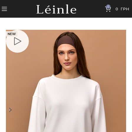
0
0
ГРН
NEW