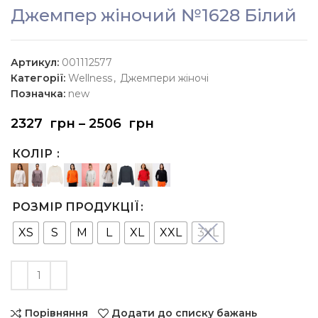
Джемпер жіночий №1628 Білий
Артикул:
001112577
Категорії:
Wellness
,
Джемпери жіночі
Позначка:
new
2327
грн
–
2506
грн
КОЛІР
РОЗМІР ПРОДУКЦІЇ
XS
S
M
L
XL
XXL
3XL
Порівняння
Додати до списку бажань