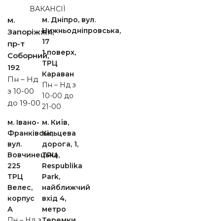
ВАКАНСІЇ
м.
м. Дніпро, вул.
Нижньодніпровська,
Запоріжжя,
17
пр-т
1 поверх,
Cоборний,
ТРЦ
192
Караван
Пн – Нд
Пн – Нд з
з 10-00
10-00 до
до 19-00
21-00
м. Івано-
м. Київ,
Франківськ,
Кільцева
вул.
дорога, 1,
Вовчинецька,
ТРЦ
225
Respublika
ТРЦ
Park,
Велес,
найближчий
корпус
вхід 4,
А
метро
Пн – Нд з
Теремки