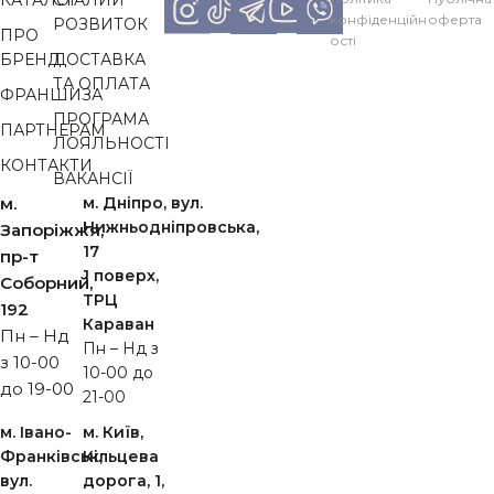
конфіденційн
оферта
РОЗВИТОК
ПРО
ості
БРЕНД
ДОСТАВКА
ТА ОПЛАТА
ФРАНШИЗА
ПРОГРАМА
ПАРТНЕРАМ
ЛОЯЛЬНОСТІ
КОНТАКТИ
ВАКАНСІЇ
м.
м. Дніпро, вул.
Нижньодніпровська,
Запоріжжя,
17
пр-т
1 поверх,
Cоборний,
ТРЦ
192
Караван
Пн – Нд
Пн – Нд з
з 10-00
10-00 до
до 19-00
21-00
м. Івано-
м. Київ,
Франківськ,
Кільцева
вул.
дорога, 1,