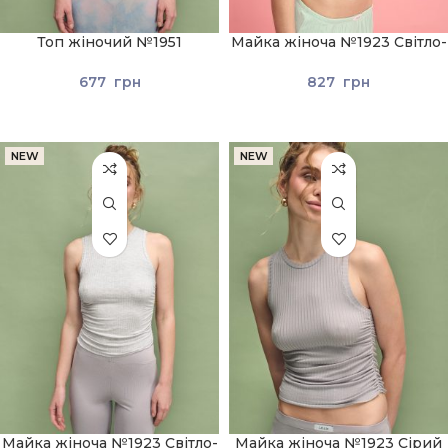
Топ жіночий №1951
Майка жіноча №1923 Світло-
Блакитний
зелений
677
грн
827
грн
NEW
NEW
Майка жіноча №1923 Світло-
Майка жіноча №1923 Сірий