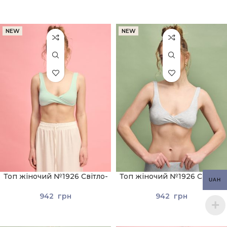
NEW
NEW
Топ жіночий №1926 Світло-
Топ жіночий №1926 Світло-
UAH
зелений
сірий
942
грн
942
грн