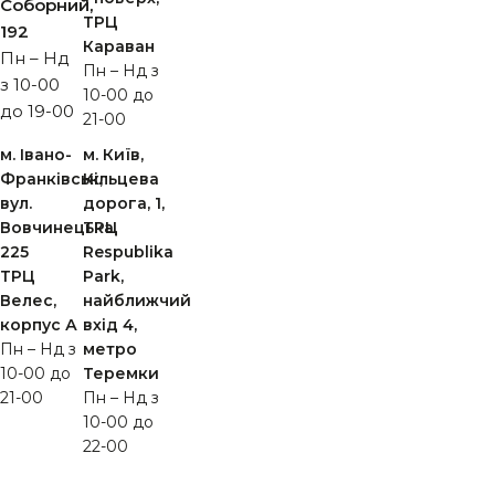
Cоборний,
ТРЦ
192
Караван
Пн – Нд
Пн – Нд з
з 10-00
10-00 до
до 19-00
21-00
м. Івано-
м. Київ,
Франківськ,
Кільцева
вул.
дорога, 1,
Вовчинецька,
ТРЦ
225
Respublika
ТРЦ
Park,
Велес,
найближчий
корпус А
вхід 4,
Пн – Нд з
метро
10-00 до
Теремки
21-00
Пн – Нд з
10-00 до
22-00