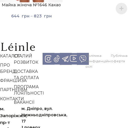
Майка жіноча №1646 Какао
644
грн
–
823
грн
КАТАЛОГ
СТАЛИЙ
Політика
Публічна
конфіденційн
оферта
РОЗВИТОК
ПРО
ості
БРЕНД
ДОСТАВКА
ТА ОПЛАТА
ФРАНШИЗА
ПРОГРАМА
ПАРТНЕРАМ
ЛОЯЛЬНОСТІ
КОНТАКТИ
ВАКАНСІЇ
м.
м. Дніпро, вул.
Нижньодніпровська,
Запоріжжя,
17
пр-т
1 поверх,