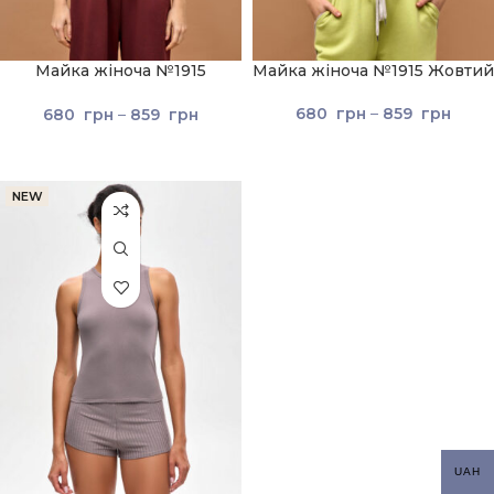
Майка жіноча №1915
Майка жіноча №1915 Жовтий
Коричневий
680
грн
–
859
грн
680
грн
–
859
грн
NEW
UAH