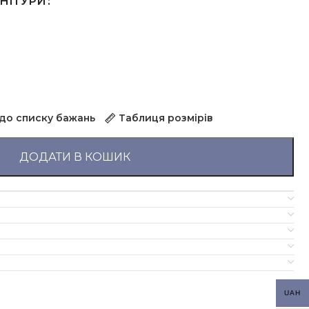
РНІТУРИ
до списку бажань
Таблиця розмірів
ДОДАТИ В КОШИК
UAH