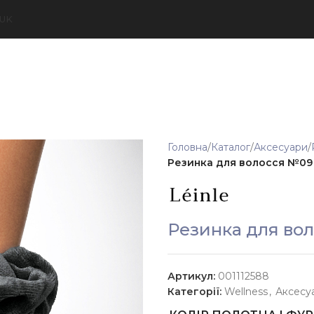
UK
Головна
Каталог
Аксесуари
Резинка для волосся №09
Резинка для во
Артикул:
001112588
Категорії:
Wellness
,
Аксесу