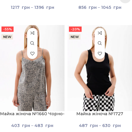
Чорний
Чорний
1217
грн
–
1396
грн
856
грн
–
1045
грн
-55%
-20%
NEW
NEW
Майка жіноча №1660 Чорно-
Майка жіноча №1727
сірий
Чорний
403
грн
–
483
грн
487
грн
–
630
грн