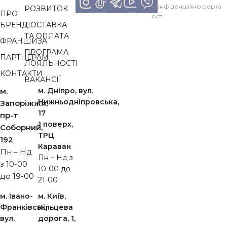
конфіденційн
оферта
РОЗВИТОК
ПРО
ості
БРЕНД
ДОСТАВКА
ТА ОПЛАТА
ФРАНШИЗА
ПРОГРАМА
ПАРТНЕРАМ
ЛОЯЛЬНОСТІ
КОНТАКТИ
ВАКАНСІЇ
м.
м. Дніпро, вул.
Нижньодніпровська,
Запоріжжя,
17
пр-т
1 поверх,
Cоборний,
ТРЦ
192
Караван
Пн – Нд
Пн – Нд з
з 10-00
10-00 до
до 19-00
21-00
м. Івано-
м. Київ,
Франківськ,
Кільцева
вул.
дорога, 1,