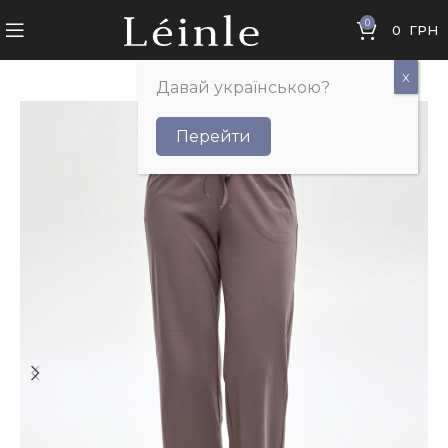
0
0
ГРН
Давай українською?
Перейти