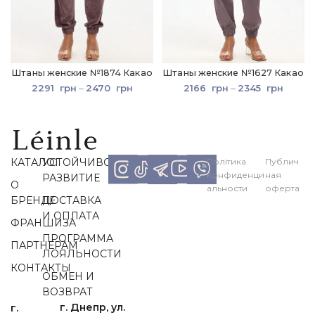
Штаны женские №1874 Какао
Штаны женские №1627 Какао
2291
грн
–
2470
грн
2166
грн
–
2345
грн
КАТАЛОГ
УСТОЙЧИВОЕ
Політика
Публич
конфиденци
ная
РАЗВИТИЕ
О
альности
оферта
БРЕНДЕ
ДОСТАВКА
И ОПЛАТА
ФРАНШИЗА
ПРОГРАММА
ПАРТНЕРАМ
ЛОЯЛЬНОСТИ
КОНТАКТЫ
ОБМЕН И
ВОЗВРАТ
г.
г. Днепр, ул.