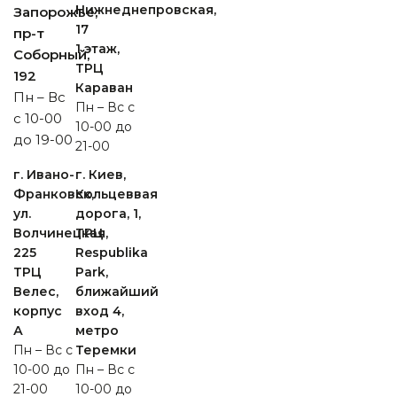
Нижнеднепровская,
Запорожье,
17
пр-т
1 этаж,
Cоборный,
ТРЦ
192
Караван
Пн – Вс
Пн – Вс с
с 10-00
10-00 до
до 19-00
21-00
г. Ивано-
г. Киев,
Франковск,
Кольцеввая
ул.
дорога, 1,
Волчинецкая,
ТРЦ
225
Respublika
ТРЦ
Park,
Велес,
ближайший
корпус
вход 4,
А
метро
Пн – Вс с
Теремки
10-00 до
Пн – Вс с
21-00
10-00 до