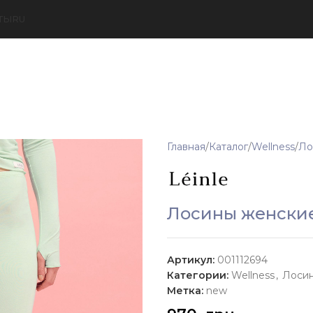
ТЫ
RU
Главная
Каталог
Wellness
Ло
Лосины женские
Артикул:
001112694
Категории:
Wellness
,
Лоси
Метка:
new