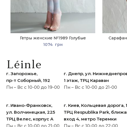
Гетры женские №1989 Голубые
Сарафан
1074
грн
г. Запорожье,
г. Днепр, ул. Нижнеднепров
пр-т Cоборный, 192
1 этаж, ТРЦ Караван
Пн – Вс с 10-00 до 19-00
Пн – Вс с 10-00 до 21-00
г. Ивано-Франковск,
г. Киев, Кольцевая дорога, 
ул. Волчинецкая, 225
ТРЦ Respublika Park, ближ
ТРЦ Велес, корпус А
вход 4, метро Теремки
Пн – Вс с 10-00 до 21-00
Пн – Вс с 10-00 до 22-00