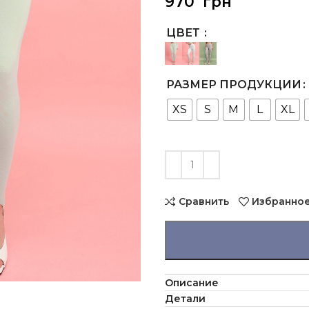
970
грн
ЦВЕТ
РАЗМЕР ПРОДУКЦИИ
XS
S
M
L
XL
Сравнить
Избранно
Описание
Детали