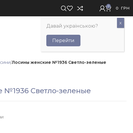
0
0
ГРН
Давай українською?
Перейти
сини
Лосины женские №1936 Светло-зеленые
 №1936 Светло-зеленые
ни