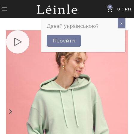
0
0
ГРН
Давай українською?
Перейти