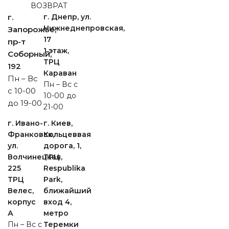
ВОЗВРАТ
г.
г. Днепр, ул.
Нижнеднепровская,
Запорожье,
17
пр-т
1 этаж,
Cоборный,
ТРЦ
192
Караван
Пн – Вс
Пн – Вс с
с 10-00
10-00 до
до 19-00
21-00
г. Ивано-
г. Киев,
Франковск,
Кольцеввая
ул.
дорога, 1,
Волчинецкая,
ТРЦ
225
Respublika
ТРЦ
Park,
Велес,
ближайший
корпус
вход 4,
А
метро
Пн – Вс с
Теремки