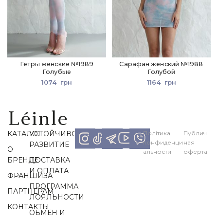
Гетры женские №1989
Сарафан женский №1988
Голубые
Голубой
1074
грн
1164
грн
КАТАЛОГ
УСТОЙЧИВОЕ
Політика
Публич
конфиденци
ная
РАЗВИТИЕ
О
альности
оферта
БРЕНДЕ
ДОСТАВКА
И ОПЛАТА
ФРАНШИЗА
ПРОГРАММА
ПАРТНЕРАМ
ЛОЯЛЬНОСТИ
КОНТАКТЫ
ОБМЕН И