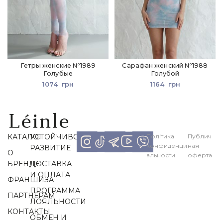
Гетры женские №1989
Сарафан женский №1988
Голубые
Голубой
1074
грн
1164
грн
КАТАЛОГ
УСТОЙЧИВОЕ
Політика
Публич
конфиденци
ная
РАЗВИТИЕ
О
альности
оферта
БРЕНДЕ
ДОСТАВКА
И ОПЛАТА
ФРАНШИЗА
ПРОГРАММА
ПАРТНЕРАМ
ЛОЯЛЬНОСТИ
КОНТАКТЫ
ОБМЕН И