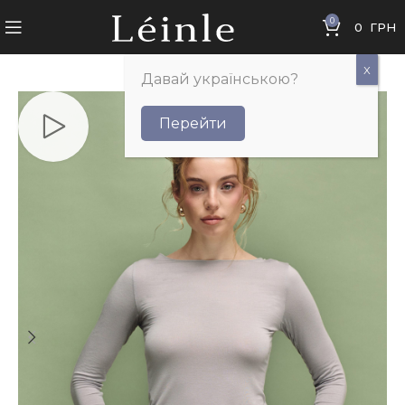
0
0
ГРН
Давай українською?
Перейти