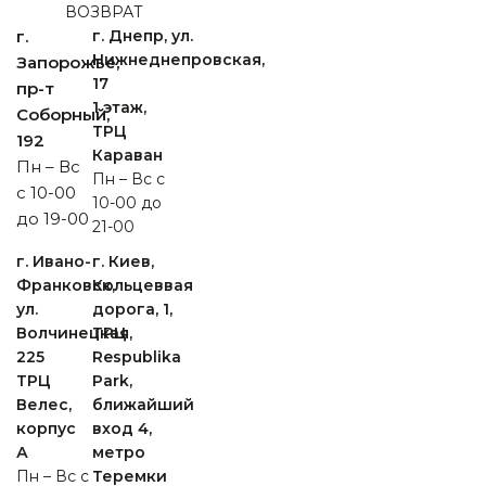
ВОЗВРАТ
г.
г. Днепр, ул.
Нижнеднепровская,
Запорожье,
17
пр-т
1 этаж,
Cоборный,
ТРЦ
192
Караван
Пн – Вс
Пн – Вс с
с 10-00
10-00 до
до 19-00
21-00
г. Ивано-
г. Киев,
Франковск,
Кольцеввая
ул.
дорога, 1,
Волчинецкая,
ТРЦ
225
Respublika
ТРЦ
Park,
Велес,
ближайший
корпус
вход 4,
А
метро
Пн – Вс с
Теремки