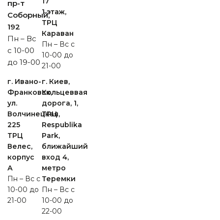
17
пр-т
1 этаж,
Cоборный,
ТРЦ
192
Караван
Пн – Вс
Пн – Вс с
с 10-00
10-00 до
до 19-00
21-00
г. Ивано-
г. Киев,
Франковск,
Кольцеввая
ул.
дорога, 1,
Волчинецкая,
ТРЦ
225
Respublika
ТРЦ
Park,
Велес,
ближайший
корпус
вход 4,
А
метро
Пн – Вс с
Теремки
10-00 до
Пн – Вс с
21-00
10-00 до
22-00