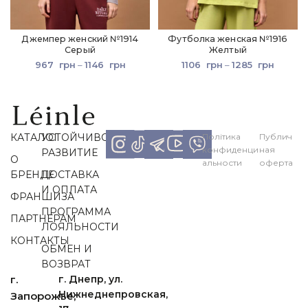
Джемпер женский №1914
Футболка женская №1916
Серый
Желтый
967
грн
–
1146
грн
1106
грн
–
1285
грн
КАТАЛОГ
УСТОЙЧИВОЕ
Політика
Публич
конфиденци
ная
РАЗВИТИЕ
О
альности
оферта
БРЕНДЕ
ДОСТАВКА
И ОПЛАТА
ФРАНШИЗА
ПРОГРАММА
ПАРТНЕРАМ
ЛОЯЛЬНОСТИ
КОНТАКТЫ
ОБМЕН И
ВОЗВРАТ
г.
г. Днепр, ул.
Нижнеднепровская,
Запорожье,