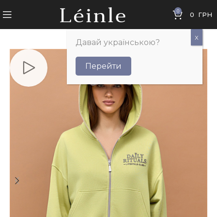
0
0
ГРН
Давай українською?
Перейти