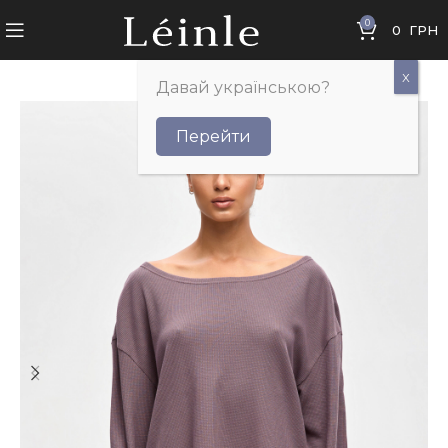
0
0
ГРН
Давай українською?
Перейти