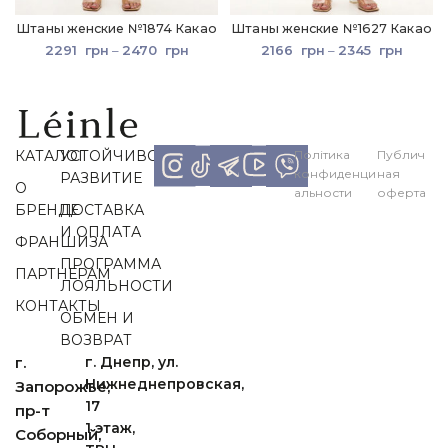
Штаны женские №1874 Какао
Штаны женские №1627 Какао
2291
грн
–
2470
грн
2166
грн
–
2345
грн
КАТАЛОГ
УСТОЙЧИВОЕ
Політика
Публич
конфиденци
ная
РАЗВИТИЕ
О
альности
оферта
БРЕНДЕ
ДОСТАВКА
И ОПЛАТА
ФРАНШИЗА
ПРОГРАММА
ПАРТНЕРАМ
ЛОЯЛЬНОСТИ
КОНТАКТЫ
ОБМЕН И
ВОЗВРАТ
г.
г. Днепр, ул.
Нижнеднепровская,
Запорожье,
17
пр-т
1 этаж,
Cоборный,