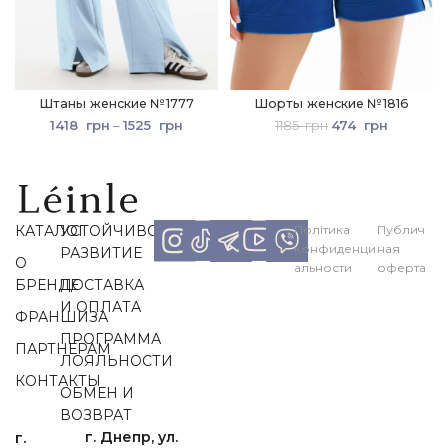
Штаны женские №1777
Шорты женские №1816
1418
грн
–
1525
грн
1185
грн
474
грн
КАТАЛОГ
УСТОЙЧИВОЕ
Політика
Публич
конфиденци
ная
РАЗВИТИЕ
О
альности
оферта
БРЕНДЕ
ДОСТАВКА
И ОПЛАТА
ФРАНШИЗА
ПРОГРАММА
ПАРТНЕРАМ
ЛОЯЛЬНОСТИ
КОНТАКТЫ
ОБМЕН И
ВОЗВРАТ
г.
г. Днепр, ул.