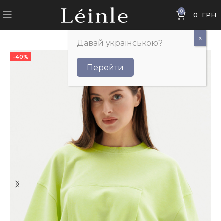
0
0
ГРН
Давай українською?
-40%
Перейти