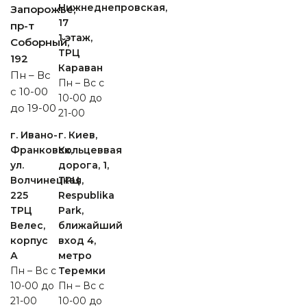
Нижнеднепровская,
Запорожье,
17
пр-т
1 этаж,
Cоборный,
ТРЦ
192
Караван
Пн – Вс
Пн – Вс с
с 10-00
10-00 до
до 19-00
21-00
г. Ивано-
г. Киев,
Франковск,
Кольцеввая
ул.
дорога, 1,
Волчинецкая,
ТРЦ
225
Respublika
ТРЦ
Park,
Велес,
ближайший
корпус
вход 4,
А
метро
Пн – Вс с
Теремки
10-00 до
Пн – Вс с
21-00
10-00 до