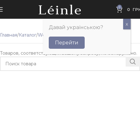
0
0
ГР
Давай українською?
Главная
Каталог
Wellness
Костюми та комплекти
Перейти
Товаров, соответствующих вашему запросу, не обнаружено.