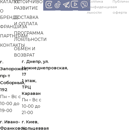
КАТАЛОГ
УСТОЙЧИВОЕ
Політика
Публичн
конфиденциа
ая
РАЗВИТИЕ
О
льности
оферта
БРЕНДЕ
ДОСТАВКА
И ОПЛАТА
ФРАНШИЗА
ПРОГРАММА
ПАРТНЕРАМ
ЛОЯЛЬНОСТИ
КОНТАКТЫ
ОБМЕН И
ВОЗВРАТ
г.
г. Днепр, ул.
Нижнеднепровская,
Запорожье,
17
пр-т
1 этаж,
Cоборный,
ТРЦ
192
Караван
Пн – Вс с
Пн – Вс с
10-00 до
10-00 до
19-00
21-00
г. Ивано-
г. Киев,
Франковск,
Кольцеввая