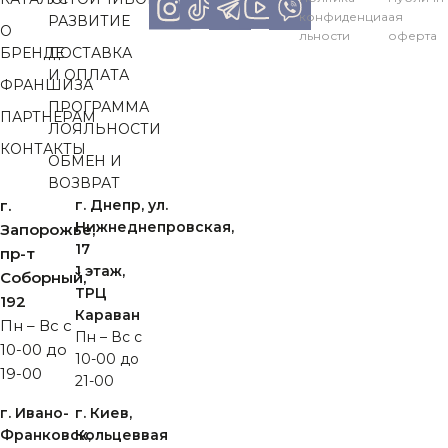
конфиденциа
ая
РАЗВИТИЕ
О
льности
оферта
БРЕНДЕ
ДОСТАВКА
И ОПЛАТА
ФРАНШИЗА
ПРОГРАММА
ПАРТНЕРАМ
ЛОЯЛЬНОСТИ
КОНТАКТЫ
ОБМЕН И
ВОЗВРАТ
г.
г. Днепр, ул.
Нижнеднепровская,
Запорожье,
17
пр-т
1 этаж,
Cоборный,
ТРЦ
192
Караван
Пн – Вс с
Пн – Вс с
10-00 до
10-00 до
19-00
21-00
г. Ивано-
г. Киев,
Франковск,
Кольцеввая