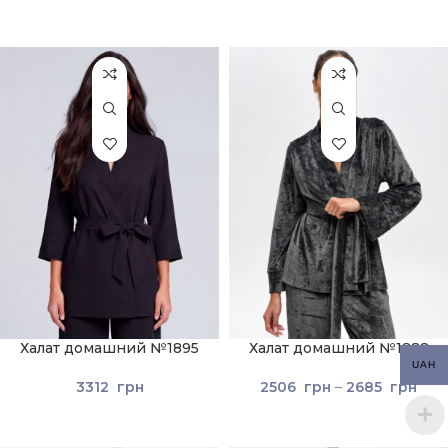
Халат домашний №1895
Халат домашний №1822
Черный
Темно-серый
UAH
3312
грн
2506
грн
–
2685
грн