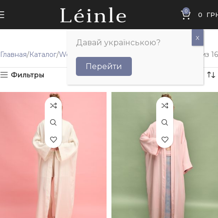
0
0
ГР
Давай українською?
Главная
Каталог
Wellness
Халаты
Отображение 1–12 из 16
Перейти
Фильтры