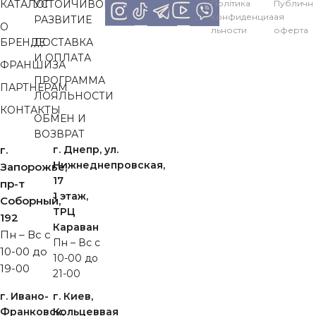
КАТАЛОГ
УСТОЙЧИВОЕ
Політика
Публичн
конфиденциа
ая
РАЗВИТИЕ
О
льности
оферта
БРЕНДЕ
ДОСТАВКА
И ОПЛАТА
ФРАНШИЗА
ПРОГРАММА
ПАРТНЕРАМ
ЛОЯЛЬНОСТИ
КОНТАКТЫ
ОБМЕН И
ВОЗВРАТ
г.
г. Днепр, ул.
Нижнеднепровская,
Запорожье,
17
пр-т
1 этаж,
Cоборный,
ТРЦ
192
Караван
Пн – Вс с
Пн – Вс с
10-00 до
10-00 до
19-00
21-00
г. Ивано-
г. Киев,
Франковск,
Кольцеввая